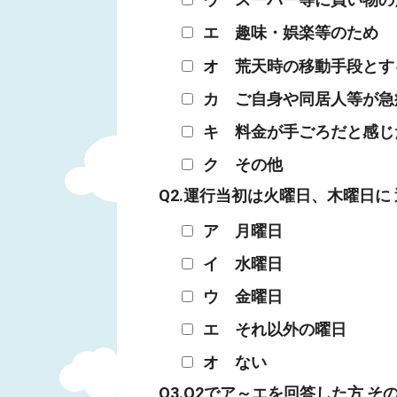
エ 趣味・娯楽等のため
オ 荒天時の移動手段とす
カ ご自身や同居人等が急
キ 料金が手ごろだと感じ
ク その他
Q2.運行当初は火曜日、木曜日に
ア 月曜日
イ 水曜日
ウ 金曜日
エ それ以外の曜日
オ ない
Q3.Q2でア～エを回答した方 